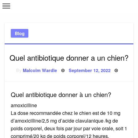
Skip
L
J
to
content
c
Blog
e
Quel antibiotique donner a un chien?
Posted
By
Malcolm Wardle
September 12, 2022
on
Quel antibiotique donner à un chien?
amoxicilline
La dose recommandée chez le chien est de 10 mg
d’amoxicilline/2,5 mg d’acide clavulanique /kg de
poids corporel, deux fois par jour par voie orale, soit 1
comprimé/20 kg de poids corporel/12 heures,