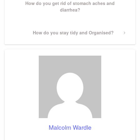
How do you get rid of stomach aches and
diarrhea?
Next
How do you stay tidy and Organised?
Post
Malcolm Wardle