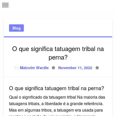
Skip
L
J
to
content
c
Blog
e
O que significa tatuagem tribal na
perna?
Posted
By
Malcolm Wardle
November 11, 2022
on
O que significa tatuagem tribal na perna?
Qual o significado da tatuagem tribal Na maioria das
tatuagens tribais, a liberdade é a grande referência.
Mas em algumas tribos, a tatuagem era usada para