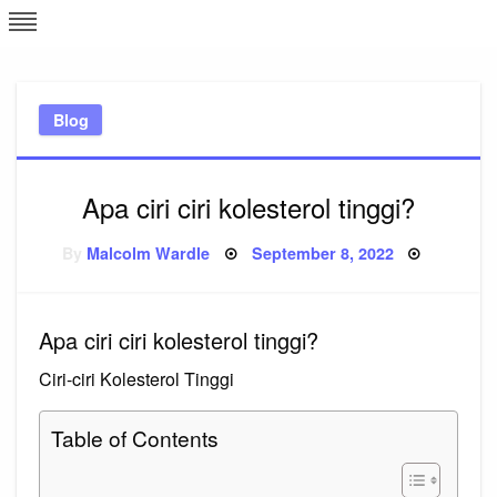
Skip
L
J
to
content
c
Blog
e
Apa ciri ciri kolesterol tinggi?
Posted
By
Malcolm Wardle
September 8, 2022
on
Apa ciri ciri kolesterol tinggi?
Ciri-ciri Kolesterol Tinggi
Table of Contents