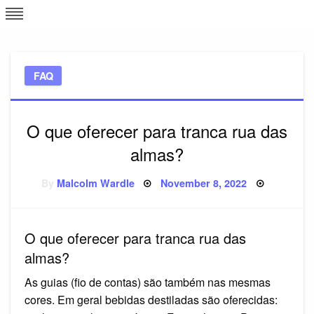
Skip
L
J
to
content
c
FAQ
e
O que oferecer para tranca rua das
almas?
Posted
By
Malcolm Wardle
November 8, 2022
on
O que oferecer para tranca rua das
almas?
As guias (fio de contas) são também nas mesmas
cores. Em geral bebidas destiladas são oferecidas: